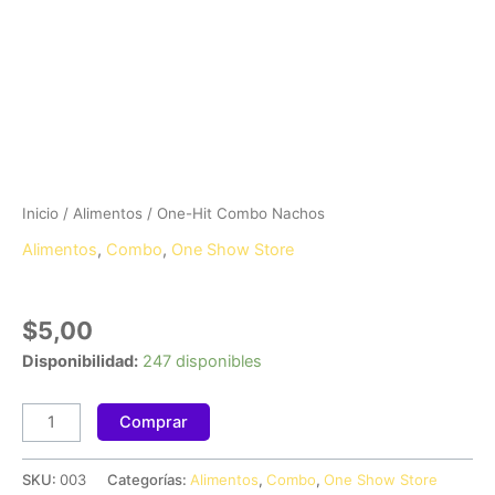
Ir
al
contenido
One-
Hit
Inicio
/
Alimentos
/ One-Hit Combo Nachos
Combo
Alimentos
,
Combo
,
One Show Store
Nachos
One-Hit Combo Nachos
cantidad
$
5,00
Disponibilidad:
247 disponibles
Comprar
SKU:
003
Categorías:
Alimentos
,
Combo
,
One Show Store