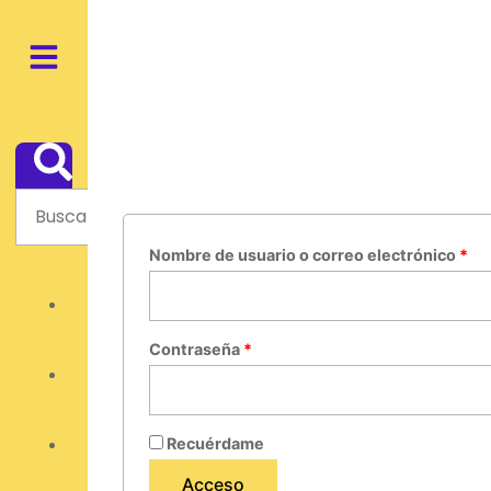
Ir
al
contenido
Mi cuenta
Acceder
Search
Search
Nombre de usuario o correo electrónico
*
Contraseña
*
Recuérdame
Acceso